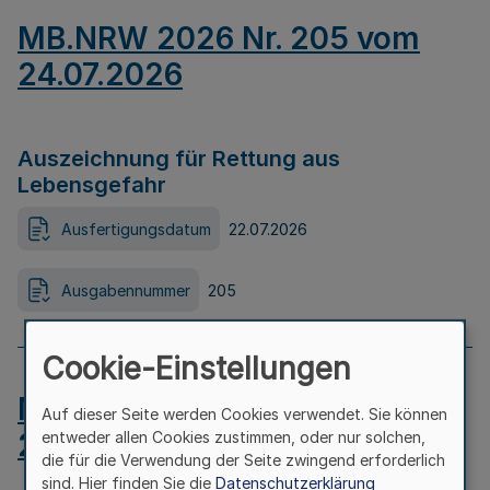
MB.NRW 2026 Nr. 205 vom
24.07.2026
Auszeichnung für Rettung aus
Lebensgefahr
Ausfertigungsdatum
22.07.2026
Ausgabennummer
205
Cookie-Einstellungen
MB.NRW 2026 Nr. 204 vom
Auf dieser Seite werden Cookies verwendet. Sie können
24.07.2026
entweder allen Cookies zustimmen, oder nur solchen,
die für die Verwendung der Seite zwingend erforderlich
sind. Hier finden Sie die
Datenschutzerklärung