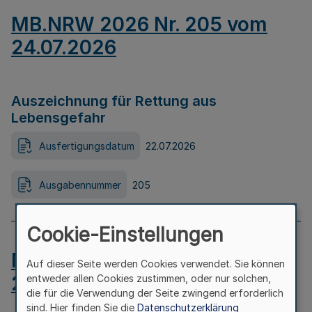
MB.NRW 2026 Nr. 205 vom
24.07.2026
Auszeichnung für Rettung aus
Lebensgefahr
Ausfertigungsdatum
22.07.2026
Ausgabennummer
205
Cookie-Einstellungen
MB.NRW 2026 Nr. 204 vom
Auf dieser Seite werden Cookies verwendet. Sie können
24.07.2026
entweder allen Cookies zustimmen, oder nur solchen,
die für die Verwendung der Seite zwingend erforderlich
sind. Hier finden Sie die
Datenschutzerklärung