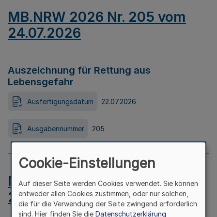
MB.NRW 2026 Nr. 205 vom
24.07.2026
Auszeichnung für Rettung aus
Lebensgefahr
Ausfertigungsdatum
22.07.2026
Ausgabennummer
205
Cookie-Einstellungen
MB.NRW 2026 Nr. 204 vom
Auf dieser Seite werden Cookies verwendet. Sie können
24.07.2026
entweder allen Cookies zustimmen, oder nur solchen,
die für die Verwendung der Seite zwingend erforderlich
sind. Hier finden Sie die
Datenschutzerklärung