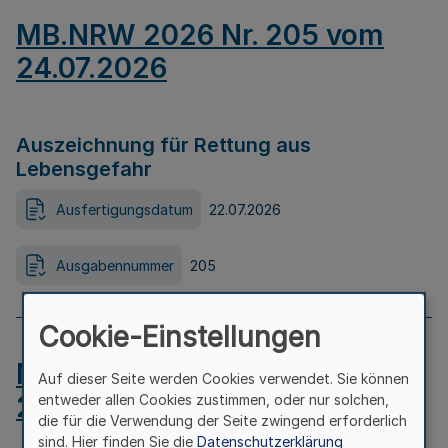
MB.NRW 2026 Nr. 205 vom
24.07.2026
Auszeichnung für Rettung aus
Lebensgefahr
Ausfertigungsdatum
22.07.2026
Ausgabennummer
205
Cookie-Einstellungen
MB.NRW 2026 Nr. 204 vom
Auf dieser Seite werden Cookies verwendet. Sie können
24.07.2026
entweder allen Cookies zustimmen, oder nur solchen,
die für die Verwendung der Seite zwingend erforderlich
sind. Hier finden Sie die
Datenschutzerklärung