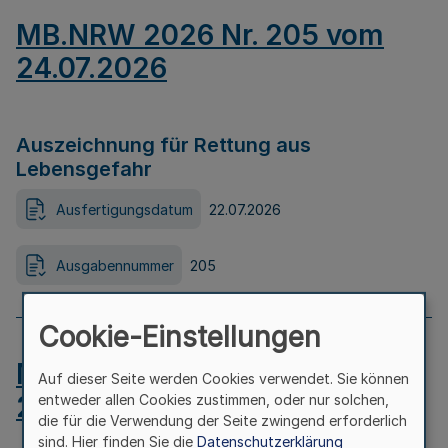
MB.NRW 2026 Nr. 205 vom
24.07.2026
Auszeichnung für Rettung aus
Lebensgefahr
Ausfertigungsdatum
22.07.2026
Ausgabennummer
205
Cookie-Einstellungen
MB.NRW 2026 Nr. 204 vom
Auf dieser Seite werden Cookies verwendet. Sie können
24.07.2026
entweder allen Cookies zustimmen, oder nur solchen,
die für die Verwendung der Seite zwingend erforderlich
sind. Hier finden Sie die
Datenschutzerklärung