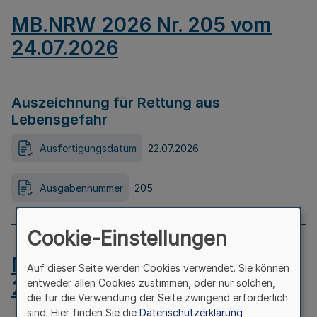
MB.NRW 2026 Nr. 205 vom
24.07.2026
Auszeichnung für Rettung aus
Lebensgefahr
Ausfertigungsdatum
22.07.2026
Ausgabennummer
205
Cookie-Einstellungen
MB.NRW 2026 Nr. 204 vom
Auf dieser Seite werden Cookies verwendet. Sie können
24.07.2026
entweder allen Cookies zustimmen, oder nur solchen,
die für die Verwendung der Seite zwingend erforderlich
sind. Hier finden Sie die
Datenschutzerklärung