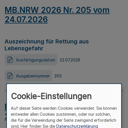
MB.NRW 2026 Nr. 205 vom
24.07.2026
Auszeichnung für Rettung aus
Lebensgefahr
Ausfertigungsdatum
22.07.2026
Ausgabennummer
205
Cookie-Einstellungen
MB.NRW 2026 Nr. 204 vom
Auf dieser Seite werden Cookies verwendet. Sie können
24.07.2026
entweder allen Cookies zustimmen, oder nur solchen,
die für die Verwendung der Seite zwingend erforderlich
sind. Hier finden Sie die
Datenschutzerklärung