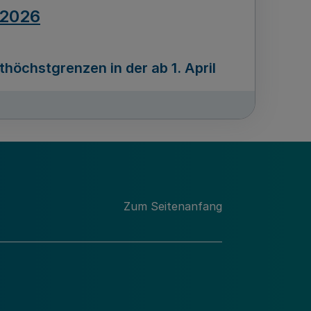
.2026
öchstgrenzen in der ab 1. April
Ausgabennummer
212
.2026
Zum Seitenanfang
programms „Mittelstand Innovativ &
gitale Prozesse
usgabennummer
211