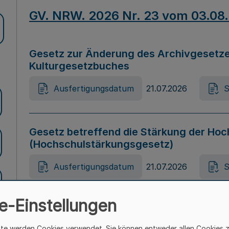
GV. NRW. 2026 Nr. 23 vom 03.08
Gesetz zur Änderung des Archivgesetze
Kulturgesetzbuches
Ausfertigungsdatum
21.07.2026
S
Gesetz betreffend die Stärkung der Hoc
(Hochschulstärkungsgesetz)
Ausfertigungsdatum
21.07.2026
S
e-Einstellungen
Gesetz zur Vermeidung von Diskriminier
(Landesantidiskriminierungsgesetz – 
ite werden Cookies verwendet. Sie können entweder allen Cookies 