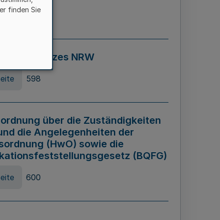
er finden Sie
eite
595
ospiel Gesetzes NRW
eite
598
ordnung über die Zuständigkeiten
und die Angelegenheiten der
sordnung (HwO) sowie die
ikationsfeststellungsgesetz (BQFG)
eite
600