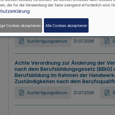
hen, die für die Verwendung der Seite zwingend erforderlich sind. Hi
Ausfertigungsdatum
21.07.2026
S
hutzerklärung
ige Cookies akzeptieren
Alle Cookies akzeptieren
Gesetz zur Änderung des Online-Casin
Ausfertigungsdatum
21.07.2026
S
Achte Verordnung zur Änderung der Ver
nach dem Berufsbildungsgesetz (BBiG) 
Berufsbildung im Rahmen der Handwerk
Zuständigkeiten nach dem Berufsqualif
Ausfertigungsdatum
21.07.2026
S