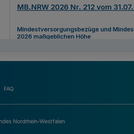
MB.NRW 2026 Nr. 212 vom 31.07
Mindestversorgungsbezüge und Mindesth
2026 maßgeblichen Höhe
Ausfertigungsdatum
22.07.2026
MB.NRW 2026 Nr. 211 vom 31.07
FAQ
Richtlinie zur Durchführung des Förder
Digital (MID)“ zum Teilprogramm MID-Di
andes Nordrhein-Westfalen
Ausfertigungsdatum
29.11.2026
A