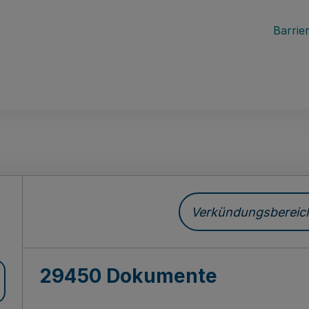
Barrier
ch
Verkündungsbereich 
29450 Dokumente