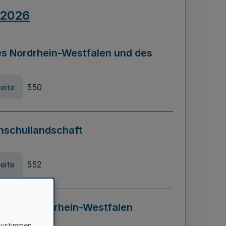
.2026
s Nordrhein-Westfalen und des
eite
550
hschullandschaft
eite
552
ung in Nordrhein-Westfalen
LADG NRW)
zustimmen,