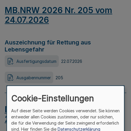
MB.NRW 2026 Nr. 205 vom
24.07.2026
Auszeichnung für Rettung aus
Lebensgefahr
Ausfertigungsdatum
22.07.2026
Ausgabennummer
205
Cookie-Einstellungen
MB.NRW 2026 Nr. 204 vom
Auf dieser Seite werden Cookies verwendet. Sie können
24.07.2026
entweder allen Cookies zustimmen, oder nur solchen,
die für die Verwendung der Seite zwingend erforderlich
sind. Hier finden Sie die
Datenschutzerklärung