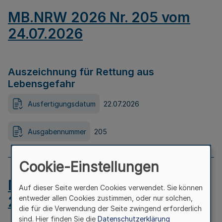
MB.NRW 2026 Nr. 205 vom
24.07.2026
Auszeichnung für Rettung aus
Lebensgefahr
Ausfertigungsdatum
22.07.2026
Ausgabennummer
205
Cookie-Einstellungen
MB.NRW 2026 Nr. 204 vom
Auf dieser Seite werden Cookies verwendet. Sie können
24.07.2026
entweder allen Cookies zustimmen, oder nur solchen,
die für die Verwendung der Seite zwingend erforderlich
sind. Hier finden Sie die
Datenschutzerklärung