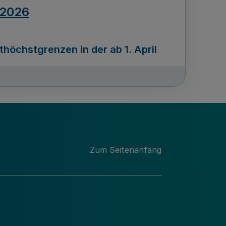
.2026
öchstgrenzen in der ab 1. April
Ausgabennummer
212
.2026
Zum Seitenanfang
programms „Mittelstand Innovativ &
gitale Prozesse
usgabennummer
211