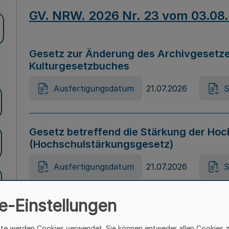
GV. NRW. 2026 Nr. 23 vom 03.08
Gesetz zur Änderung des Archivgesetze
Kulturgesetzbuches
Ausfertigungsdatum
21.07.2026
S
Gesetz betreffend die Stärkung der Hoc
(Hochschulstärkungsgesetz)
Ausfertigungsdatum
21.07.2026
S
e-Einstellungen
Gesetz zur Vermeidung von Diskriminier
(Landesantidiskriminierungsgesetz – 
ite werden Cookies verwendet. Sie können entweder allen Cookies 