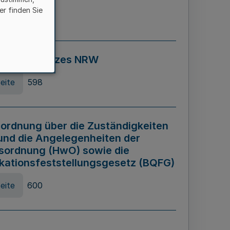
er finden Sie
eite
595
ospiel Gesetzes NRW
eite
598
ordnung über die Zuständigkeiten
und die Angelegenheiten der
sordnung (HwO) sowie die
ikationsfeststellungsgesetz (BQFG)
eite
600