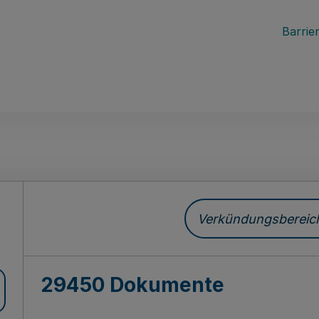
Barrier
ch
Verkündungsbereich 
29450 Dokumente