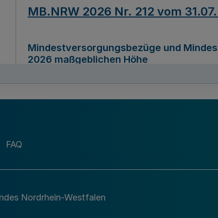
MB.NRW 2026 Nr. 212 vom 31.07
Mindestversorgungsbezüge und Mindesth
2026 maßgeblichen Höhe
Ausfertigungsdatum
22.07.2026
MB.NRW 2026 Nr. 211 vom 31.07
FAQ
Richtlinie zur Durchführung des Förder
Digital (MID)“ zum Teilprogramm MID-Di
andes Nordrhein-Westfalen
Ausfertigungsdatum
29.11.2026
A