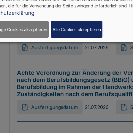
hen, die für die Verwendung der Seite zwingend erforderlich sind. Hi
Ausfertigungsdatum
21.07.2026
S
hutzerklärung
ige Cookies akzeptieren
Alle Cookies akzeptieren
Gesetz zur Änderung des Online-Casin
Ausfertigungsdatum
21.07.2026
S
Achte Verordnung zur Änderung der Ver
nach dem Berufsbildungsgesetz (BBiG) 
Berufsbildung im Rahmen der Handwerk
Zuständigkeiten nach dem Berufsqualif
Ausfertigungsdatum
21.07.2026
S