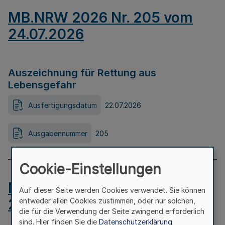
MB.NRW 2026 Nr. 205 vom
24.07.2026
Auszeichnung für Rettung aus
Lebensgefahr
Ausfertigungsdatum
22.07.2026
Ausgabennummer
205
Cookie-Einstellungen
MB.NRW 2026 Nr. 204 vom
Auf dieser Seite werden Cookies verwendet. Sie können
24.07.2026
entweder allen Cookies zustimmen, oder nur solchen,
die für die Verwendung der Seite zwingend erforderlich
sind. Hier finden Sie die
Datenschutzerklärung