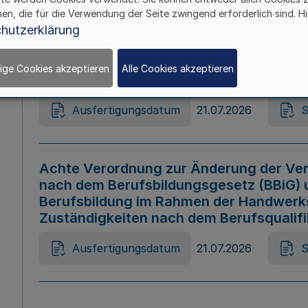
hen, die für die Verwendung der Seite zwingend erforderlich sind. Hi
Ausfertigungsdatum
21.07.2026
S
hutzerklärung
ige Cookies akzeptieren
Alle Cookies akzeptieren
Gesetz zur Änderung des Online-Casin
Ausfertigungsdatum
21.07.2026
S
Achte Verordnung zur Änderung der Ver
nach dem Berufsbildungsgesetz (BBiG) 
Berufsbildung im Rahmen der Handwerk
Zuständigkeiten nach dem Berufsqualif
Ausfertigungsdatum
21.07.2026
S