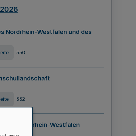
.2026
s Nordrhein-Westfalen und des
eite
550
hschullandschaft
eite
552
ung in Nordrhein-Westfalen
LADG NRW)
zustimmen,