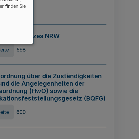
er finden Sie
eite
595
ospiel Gesetzes NRW
eite
598
ordnung über die Zuständigkeiten
und die Angelegenheiten der
sordnung (HwO) sowie die
ikationsfeststellungsgesetz (BQFG)
eite
600