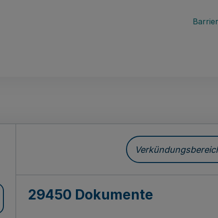
Barrier
ch
Verkündungsbereich 
29450 Dokumente