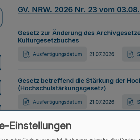
GV. NRW. 2026 Nr. 23 vom 03.08
Gesetz zur Änderung des Archivgesetze
Kulturgesetzbuches
Ausfertigungsdatum
21.07.2026
S
Gesetz betreffend die Stärkung der Hoc
(Hochschulstärkungsgesetz)
Ausfertigungsdatum
21.07.2026
S
e-Einstellungen
Gesetz zur Vermeidung von Diskriminier
(Landesantidiskriminierungsgesetz – 
ite werden Cookies verwendet. Sie können entweder allen Cookies 