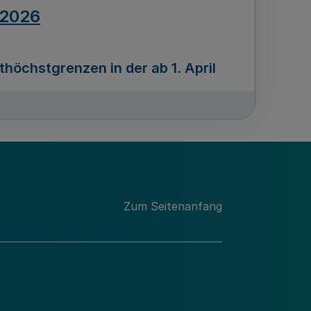
.2026
öchstgrenzen in der ab 1. April
Ausgabennummer
212
.2026
Zum Seitenanfang
programms „Mittelstand Innovativ &
gitale Prozesse
usgabennummer
211