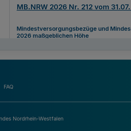
MB.NRW 2026 Nr. 212 vom 31.07
Mindestversorgungsbezüge und Mindesth
2026 maßgeblichen Höhe
Ausfertigungsdatum
22.07.2026
MB.NRW 2026 Nr. 211 vom 31.07
FAQ
Richtlinie zur Durchführung des Förder
Digital (MID)“ zum Teilprogramm MID-Di
andes Nordrhein-Westfalen
Ausfertigungsdatum
29.11.2026
A