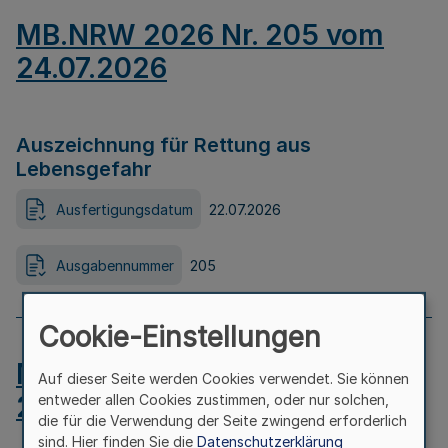
MB.NRW 2026 Nr. 205 vom
24.07.2026
Auszeichnung für Rettung aus
Lebensgefahr
Ausfertigungsdatum
22.07.2026
Ausgabennummer
205
Cookie-Einstellungen
MB.NRW 2026 Nr. 204 vom
Auf dieser Seite werden Cookies verwendet. Sie können
24.07.2026
entweder allen Cookies zustimmen, oder nur solchen,
die für die Verwendung der Seite zwingend erforderlich
sind. Hier finden Sie die
Datenschutzerklärung