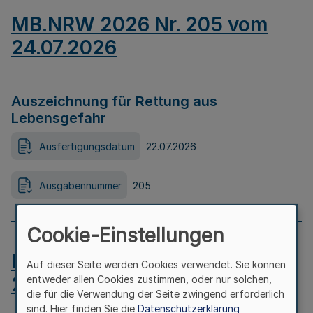
MB.NRW 2026 Nr. 205 vom
24.07.2026
Auszeichnung für Rettung aus
Lebensgefahr
Ausfertigungsdatum
22.07.2026
Ausgabennummer
205
Cookie-Einstellungen
MB.NRW 2026 Nr. 204 vom
Auf dieser Seite werden Cookies verwendet. Sie können
24.07.2026
entweder allen Cookies zustimmen, oder nur solchen,
die für die Verwendung der Seite zwingend erforderlich
sind. Hier finden Sie die
Datenschutzerklärung