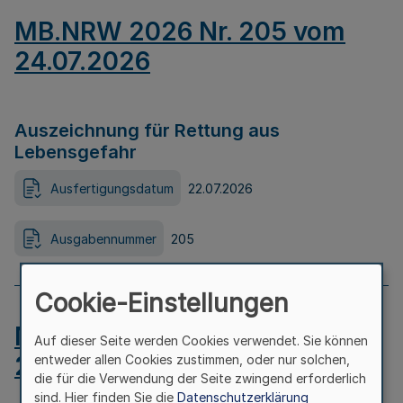
MB.NRW 2026 Nr. 205 vom
24.07.2026
Auszeichnung für Rettung aus
Lebensgefahr
Ausfertigungsdatum
22.07.2026
Ausgabennummer
205
Cookie-Einstellungen
MB.NRW 2026 Nr. 204 vom
Auf dieser Seite werden Cookies verwendet. Sie können
24.07.2026
entweder allen Cookies zustimmen, oder nur solchen,
die für die Verwendung der Seite zwingend erforderlich
sind. Hier finden Sie die
Datenschutzerklärung