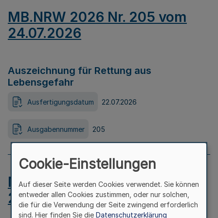
MB.NRW 2026 Nr. 205 vom
24.07.2026
Auszeichnung für Rettung aus
Lebensgefahr
Ausfertigungsdatum
22.07.2026
Ausgabennummer
205
Cookie-Einstellungen
MB.NRW 2026 Nr. 204 vom
Auf dieser Seite werden Cookies verwendet. Sie können
24.07.2026
entweder allen Cookies zustimmen, oder nur solchen,
die für die Verwendung der Seite zwingend erforderlich
sind. Hier finden Sie die
Datenschutzerklärung