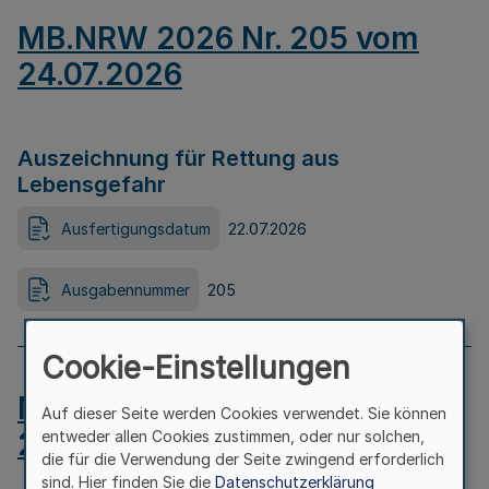
MB.NRW 2026 Nr. 205 vom
24.07.2026
Auszeichnung für Rettung aus
Lebensgefahr
Ausfertigungsdatum
22.07.2026
Ausgabennummer
205
Cookie-Einstellungen
MB.NRW 2026 Nr. 204 vom
Auf dieser Seite werden Cookies verwendet. Sie können
24.07.2026
entweder allen Cookies zustimmen, oder nur solchen,
die für die Verwendung der Seite zwingend erforderlich
sind. Hier finden Sie die
Datenschutzerklärung