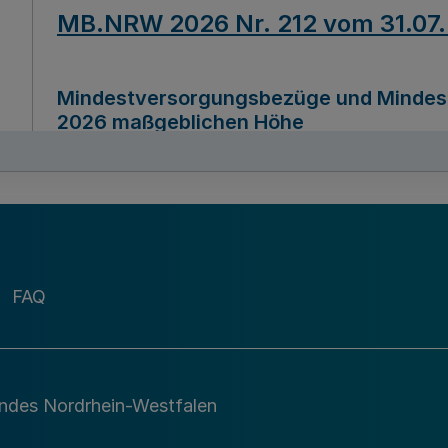
MB.NRW 2026 Nr. 212 vom 31.07
Mindestversorgungsbezüge und Mindesth
2026 maßgeblichen Höhe
Ausfertigungsdatum
22.07.2026
MB.NRW 2026 Nr. 211 vom 31.07
FAQ
Richtlinie zur Durchführung des Förder
Digital (MID)“ zum Teilprogramm MID-Di
andes Nordrhein-Westfalen
Ausfertigungsdatum
29.11.2026
A