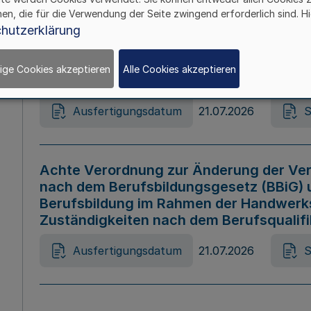
hen, die für die Verwendung der Seite zwingend erforderlich sind. Hi
Ausfertigungsdatum
21.07.2026
S
hutzerklärung
ige Cookies akzeptieren
Alle Cookies akzeptieren
Gesetz zur Änderung des Online-Casin
Ausfertigungsdatum
21.07.2026
S
Achte Verordnung zur Änderung der Ver
nach dem Berufsbildungsgesetz (BBiG) 
Berufsbildung im Rahmen der Handwerk
Zuständigkeiten nach dem Berufsqualif
Ausfertigungsdatum
21.07.2026
S