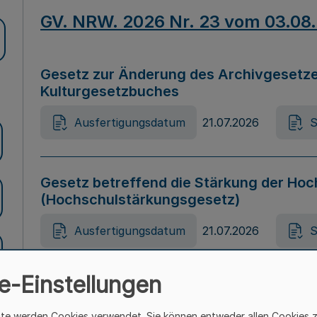
GV. NRW. 2026 Nr. 23 vom 03.08
Gesetz zur Änderung des Archivgesetze
Kulturgesetzbuches
Ausfertigungsdatum
21.07.2026
S
Gesetz betreffend die Stärkung der Hoc
(Hochschulstärkungsgesetz)
Ausfertigungsdatum
21.07.2026
S
e-Einstellungen
Gesetz zur Vermeidung von Diskriminier
(Landesantidiskriminierungsgesetz – 
ite werden Cookies verwendet. Sie können entweder allen Cookies 