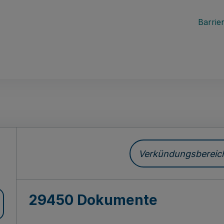
Barrier
ch
Verkündungsbereich 
29450 Dokumente