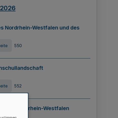
.2026
s Nordrhein-Westfalen und des
eite
550
hschullandschaft
eite
552
ung in Nordrhein-Westfalen
LADG NRW)
zustimmen,