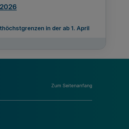
.2026
öchstgrenzen in der ab 1. April
Ausgabennummer
212
.2026
Zum Seitenanfang
programms „Mittelstand Innovativ &
gitale Prozesse
usgabennummer
211