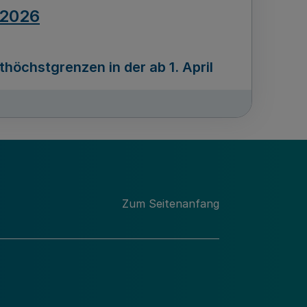
.2026
öchstgrenzen in der ab 1. April
Ausgabennummer
212
.2026
Zum Seitenanfang
programms „Mittelstand Innovativ &
gitale Prozesse
usgabennummer
211