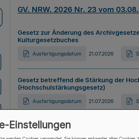
GV. NRW. 2026 Nr. 23 vom 03.08
Gesetz zur Änderung des Archivgesetze
Kulturgesetzbuches
Ausfertigungsdatum
21.07.2026
S
Gesetz betreffend die Stärkung der Hoc
(Hochschulstärkungsgesetz)
Ausfertigungsdatum
21.07.2026
S
e-Einstellungen
Gesetz zur Vermeidung von Diskriminier
(Landesantidiskriminierungsgesetz – 
ite werden Cookies verwendet. Sie können entweder allen Cookies 