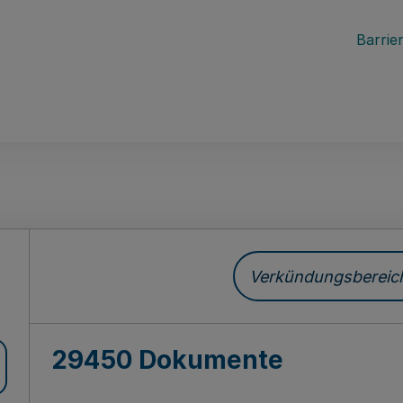
Barrier
ch
Verkündungsbereich 
29450 Dokumente