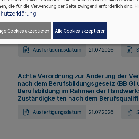
hen, die für die Verwendung der Seite zwingend erforderlich sind. Hi
Ausfertigungsdatum
21.07.2026
S
hutzerklärung
ige Cookies akzeptieren
Alle Cookies akzeptieren
Gesetz zur Änderung des Online-Casin
Ausfertigungsdatum
21.07.2026
S
Achte Verordnung zur Änderung der Ver
nach dem Berufsbildungsgesetz (BBiG) 
Berufsbildung im Rahmen der Handwerk
Zuständigkeiten nach dem Berufsqualif
Ausfertigungsdatum
21.07.2026
S