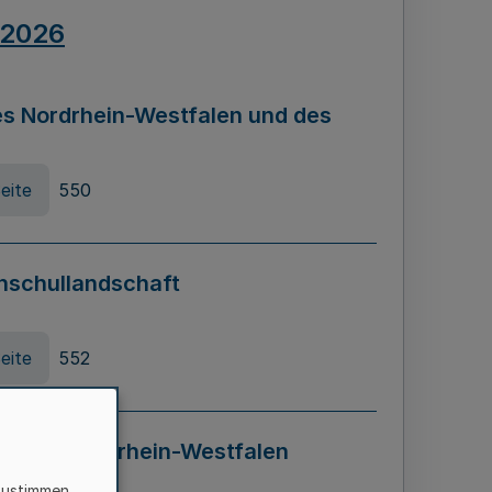
.2026
s Nordrhein-Westfalen und des
eite
550
hschullandschaft
eite
552
ung in Nordrhein-Westfalen
LADG NRW)
zustimmen,