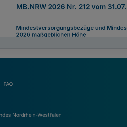
MB.NRW 2026 Nr. 212 vom 31.07
Mindestversorgungsbezüge und Mindesth
2026 maßgeblichen Höhe
Ausfertigungsdatum
22.07.2026
MB.NRW 2026 Nr. 211 vom 31.07
FAQ
Richtlinie zur Durchführung des Förder
Digital (MID)“ zum Teilprogramm MID-Di
andes Nordrhein-Westfalen
Ausfertigungsdatum
29.11.2026
A