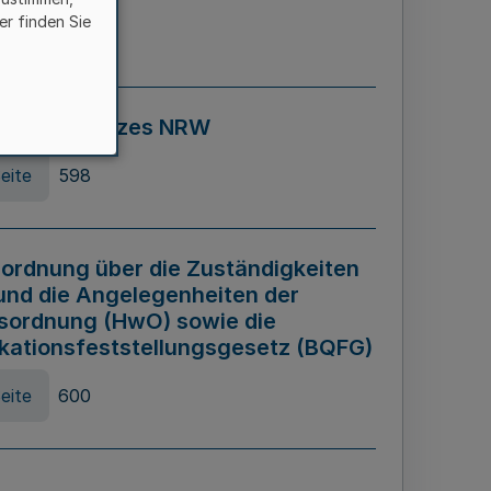
er finden Sie
eite
595
ospiel Gesetzes NRW
eite
598
ordnung über die Zuständigkeiten
und die Angelegenheiten der
sordnung (HwO) sowie die
ikationsfeststellungsgesetz (BQFG)
eite
600