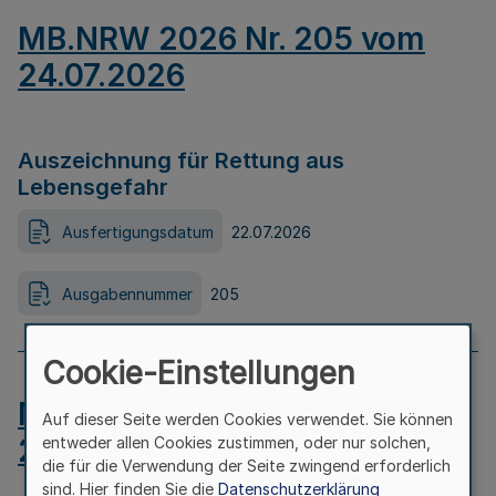
MB.NRW 2026 Nr. 205 vom
24.07.2026
Auszeichnung für Rettung aus
Lebensgefahr
Ausfertigungsdatum
22.07.2026
Ausgabennummer
205
Cookie-Einstellungen
MB.NRW 2026 Nr. 204 vom
Auf dieser Seite werden Cookies verwendet. Sie können
24.07.2026
entweder allen Cookies zustimmen, oder nur solchen,
die für die Verwendung der Seite zwingend erforderlich
sind. Hier finden Sie die
Datenschutzerklärung