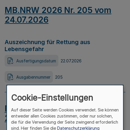
MB.NRW 2026 Nr. 205 vom
24.07.2026
Auszeichnung für Rettung aus
Lebensgefahr
Ausfertigungsdatum
22.07.2026
Ausgabennummer
205
Cookie-Einstellungen
MB.NRW 2026 Nr. 204 vom
Auf dieser Seite werden Cookies verwendet. Sie können
24.07.2026
entweder allen Cookies zustimmen, oder nur solchen,
die für die Verwendung der Seite zwingend erforderlich
sind. Hier finden Sie die
Datenschutzerklärung