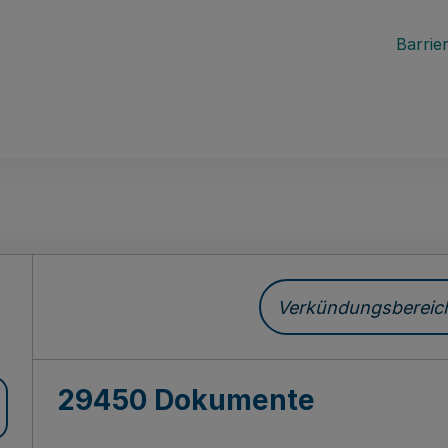
Barrier
ch
Verkündungsbereich 
29450 Dokumente