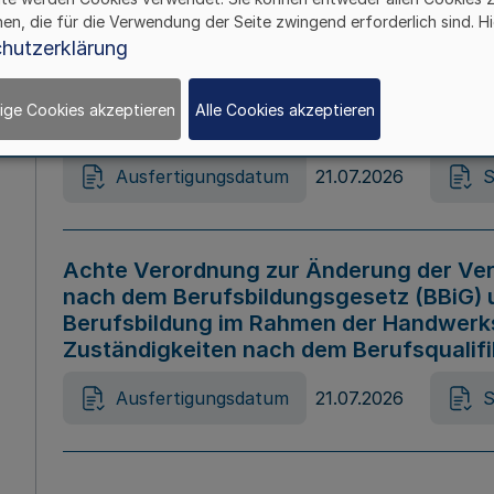
hen, die für die Verwendung der Seite zwingend erforderlich sind. Hi
Ausfertigungsdatum
21.07.2026
S
hutzerklärung
ige Cookies akzeptieren
Alle Cookies akzeptieren
Gesetz zur Änderung des Online-Casin
Ausfertigungsdatum
21.07.2026
S
Achte Verordnung zur Änderung der Ver
nach dem Berufsbildungsgesetz (BBiG) 
Berufsbildung im Rahmen der Handwerk
Zuständigkeiten nach dem Berufsqualif
Ausfertigungsdatum
21.07.2026
S