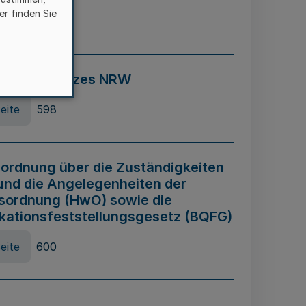
er finden Sie
eite
595
ospiel Gesetzes NRW
eite
598
ordnung über die Zuständigkeiten
und die Angelegenheiten der
sordnung (HwO) sowie die
ikationsfeststellungsgesetz (BQFG)
eite
600