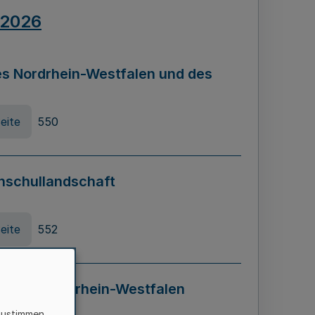
.2026
s Nordrhein-Westfalen und des
eite
550
hschullandschaft
eite
552
ung in Nordrhein-Westfalen
LADG NRW)
zustimmen,