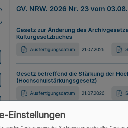
GV. NRW. 2026 Nr. 23 vom 03.08
Gesetz zur Änderung des Archivgesetze
Kulturgesetzbuches
Ausfertigungsdatum
21.07.2026
S
Gesetz betreffend die Stärkung der Hoc
(Hochschulstärkungsgesetz)
Ausfertigungsdatum
21.07.2026
S
e-Einstellungen
Gesetz zur Vermeidung von Diskriminier
(Landesantidiskriminierungsgesetz – 
ite werden Cookies verwendet. Sie können entweder allen Cookies 