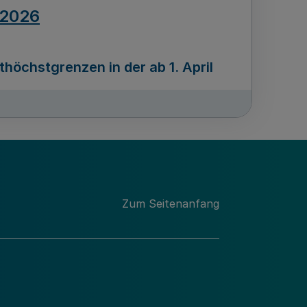
.2026
öchstgrenzen in der ab 1. April
Ausgabennummer
212
.2026
Zum Seitenanfang
programms „Mittelstand Innovativ &
gitale Prozesse
usgabennummer
211