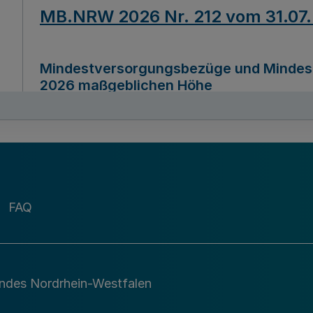
MB.NRW 2026 Nr. 212 vom 31.07
Mindestversorgungsbezüge und Mindesth
2026 maßgeblichen Höhe
Ausfertigungsdatum
22.07.2026
MB.NRW 2026 Nr. 211 vom 31.07
FAQ
Richtlinie zur Durchführung des Förder
Digital (MID)“ zum Teilprogramm MID-Di
andes Nordrhein-Westfalen
Ausfertigungsdatum
29.11.2026
A