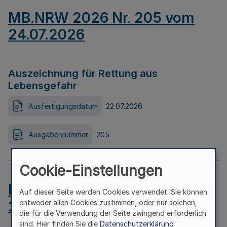
MB.NRW 2026 Nr. 205 vom
24.07.2026
Auszeichnung für Rettung aus
Lebensgefahr
Ausfertigungsdatum
22.07.2026
Ausgabennummer
205
Cookie-Einstellungen
MB.NRW 2026 Nr. 204 vom
Auf dieser Seite werden Cookies verwendet. Sie können
24.07.2026
entweder allen Cookies zustimmen, oder nur solchen,
die für die Verwendung der Seite zwingend erforderlich
sind. Hier finden Sie die
Datenschutzerklärung