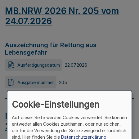
MB.NRW 2026 Nr. 205 vom
24.07.2026
Auszeichnung für Rettung aus
Lebensgefahr
Ausfertigungsdatum
22.07.2026
Ausgabennummer
205
Cookie-Einstellungen
MB.NRW 2026 Nr. 204 vom
Auf dieser Seite werden Cookies verwendet. Sie können
24.07.2026
entweder allen Cookies zustimmen, oder nur solchen,
die für die Verwendung der Seite zwingend erforderlich
sind. Hier finden Sie die
Datenschutzerklärung