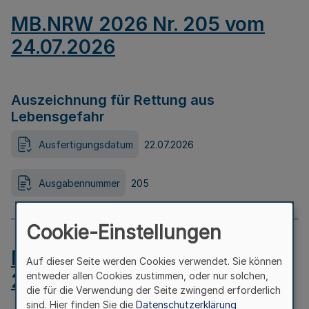
MB.NRW 2026 Nr. 205 vom
24.07.2026
Auszeichnung für Rettung aus
Lebensgefahr
Ausfertigungsdatum
22.07.2026
Ausgabennummer
205
Cookie-Einstellungen
MB.NRW 2026 Nr. 204 vom
Auf dieser Seite werden Cookies verwendet. Sie können
24.07.2026
entweder allen Cookies zustimmen, oder nur solchen,
die für die Verwendung der Seite zwingend erforderlich
sind. Hier finden Sie die
Datenschutzerklärung