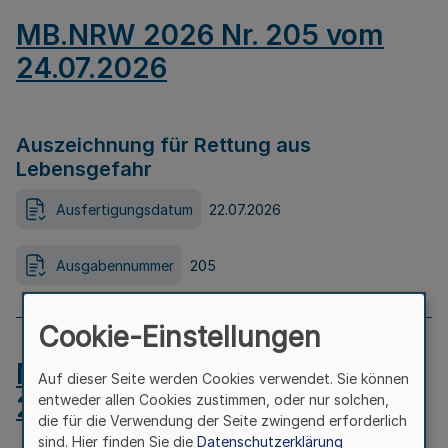
MB.NRW 2026 Nr. 205 vom
24.07.2026
Auszeichnung für Rettung aus
Lebensgefahr
Ausfertigungsdatum
22.07.2026
Ausgabennummer
205
Cookie-Einstellungen
MB.NRW 2026 Nr. 204 vom
Auf dieser Seite werden Cookies verwendet. Sie können
24.07.2026
entweder allen Cookies zustimmen, oder nur solchen,
die für die Verwendung der Seite zwingend erforderlich
sind. Hier finden Sie die
Datenschutzerklärung