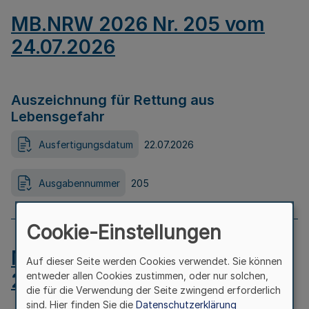
MB.NRW 2026 Nr. 205 vom
24.07.2026
Auszeichnung für Rettung aus
Lebensgefahr
Ausfertigungsdatum
22.07.2026
Ausgabennummer
205
Cookie-Einstellungen
MB.NRW 2026 Nr. 204 vom
Auf dieser Seite werden Cookies verwendet. Sie können
24.07.2026
entweder allen Cookies zustimmen, oder nur solchen,
die für die Verwendung der Seite zwingend erforderlich
sind. Hier finden Sie die
Datenschutzerklärung