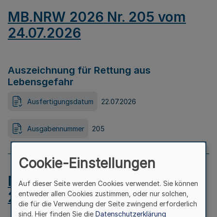
MB.NRW 2026 Nr. 205 vom
24.07.2026
Auszeichnung für Rettung aus
Lebensgefahr
Ausfertigungsdatum
22.07.2026
Ausgabennummer
205
Cookie-Einstellungen
MB.NRW 2026 Nr. 204 vom
Auf dieser Seite werden Cookies verwendet. Sie können
24.07.2026
entweder allen Cookies zustimmen, oder nur solchen,
die für die Verwendung der Seite zwingend erforderlich
sind. Hier finden Sie die
Datenschutzerklärung