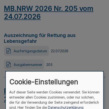
MB.NRW 2026 Nr. 205 vom
24.07.2026
Auszeichnung für Rettung aus
Lebensgefahr
Ausfertigungsdatum
22.07.2026
Ausgabennummer
205
Cookie-Einstellungen
MB.NRW 2026 Nr. 204 vom
Auf dieser Seite werden Cookies verwendet. Sie können
24.07.2026
entweder allen Cookies zustimmen, oder nur solchen,
die für die Verwendung der Seite zwingend erforderlich
sind. Hier finden Sie die
Datenschutzerklärung