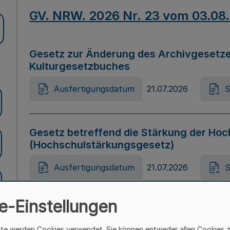
GV. NRW. 2026 Nr. 23 vom 03.08
Gesetz zur Änderung des Archivgesetze
Kulturgesetzbuches
Ausfertigungsdatum
21.07.2026
S
Gesetz betreffend die Stärkung der Hoc
(Hochschulstärkungsgesetz)
Ausfertigungsdatum
21.07.2026
S
e-Einstellungen
Gesetz zur Vermeidung von Diskriminier
(Landesantidiskriminierungsgesetz – 
ite werden Cookies verwendet. Sie können entweder allen Cookies 