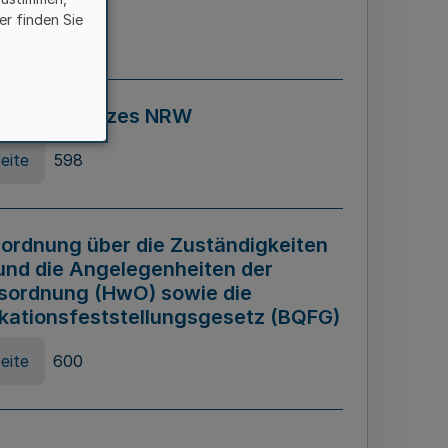
er finden Sie
eite
595
ospiel Gesetzes NRW
eite
598
ordnung über die Zuständigkeiten
und die Angelegenheiten der
sordnung (HwO) sowie die
ikationsfeststellungsgesetz (BQFG)
eite
600