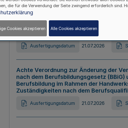
hen, die für die Verwendung der Seite zwingend erforderlich sind. Hi
Ausfertigungsdatum
21.07.2026
S
hutzerklärung
ige Cookies akzeptieren
Alle Cookies akzeptieren
Gesetz zur Änderung des Online-Casin
Ausfertigungsdatum
21.07.2026
S
Achte Verordnung zur Änderung der Ver
nach dem Berufsbildungsgesetz (BBiG) 
Berufsbildung im Rahmen der Handwerk
Zuständigkeiten nach dem Berufsqualif
Ausfertigungsdatum
21.07.2026
S