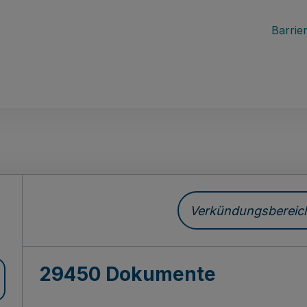
Barrier
ch
Verkündungsbereich 
29450 Dokumente