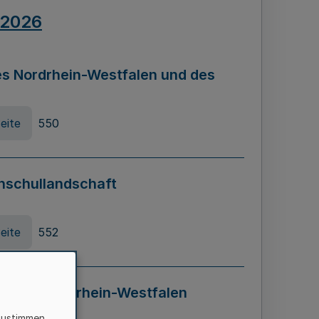
.2026
s Nordrhein-Westfalen und des
eite
550
hschullandschaft
eite
552
ung in Nordrhein-Westfalen
LADG NRW)
zustimmen,