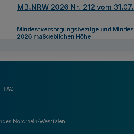
MB.NRW 2026 Nr. 212 vom 31.07
Mindestversorgungsbezüge und Mindesth
2026 maßgeblichen Höhe
Ausfertigungsdatum
22.07.2026
MB.NRW 2026 Nr. 211 vom 31.07
FAQ
Richtlinie zur Durchführung des Förder
Digital (MID)“ zum Teilprogramm MID-Di
andes Nordrhein-Westfalen
Ausfertigungsdatum
29.11.2026
A