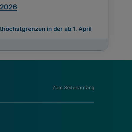
.2026
öchstgrenzen in der ab 1. April
Ausgabennummer
212
.2026
Zum Seitenanfang
programms „Mittelstand Innovativ &
gitale Prozesse
usgabennummer
211