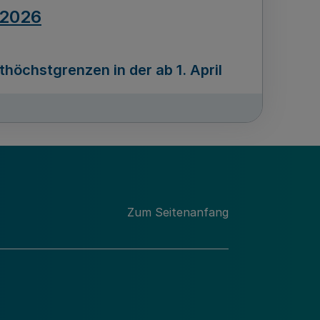
.2026
öchstgrenzen in der ab 1. April
Ausgabennummer
212
.2026
Zum Seitenanfang
programms „Mittelstand Innovativ &
gitale Prozesse
usgabennummer
211