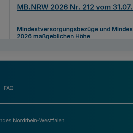
MB.NRW 2026 Nr. 212 vom 31.07
Mindestversorgungsbezüge und Mindesth
2026 maßgeblichen Höhe
Ausfertigungsdatum
22.07.2026
MB.NRW 2026 Nr. 211 vom 31.07
FAQ
Richtlinie zur Durchführung des Förder
Digital (MID)“ zum Teilprogramm MID-Di
andes Nordrhein-Westfalen
Ausfertigungsdatum
29.11.2026
A