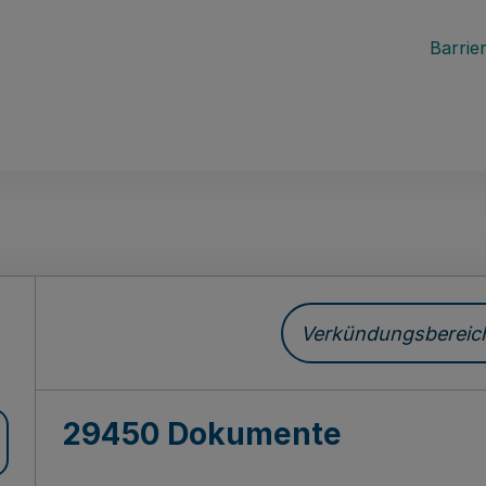
Barrier
ch
Verkündungsbereich 
29450 Dokumente