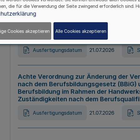
hen, die für die Verwendung der Seite zwingend erforderlich sind. Hi
Ausfertigungsdatum
21.07.2026
S
hutzerklärung
ige Cookies akzeptieren
Alle Cookies akzeptieren
Gesetz zur Änderung des Online-Casin
Ausfertigungsdatum
21.07.2026
S
Achte Verordnung zur Änderung der Ver
nach dem Berufsbildungsgesetz (BBiG) 
Berufsbildung im Rahmen der Handwerk
Zuständigkeiten nach dem Berufsqualif
Ausfertigungsdatum
21.07.2026
S