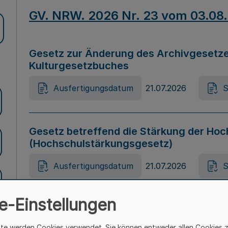
GV. NRW. 2026 Nr. 23 vom 03.08
Gesetz zur Änderung des Archivgesetze
Kulturgesetzbuches
Ausfertigungsdatum
21.07.2026
S
Gesetz betreffend die Stärkung der Hoc
(Hochschulstärkungsgesetz)
Ausfertigungsdatum
21.07.2026
S
e-Einstellungen
Gesetz zur Vermeidung von Diskriminier
(Landesantidiskriminierungsgesetz – 
ite werden Cookies verwendet. Sie können entweder allen Cookies 