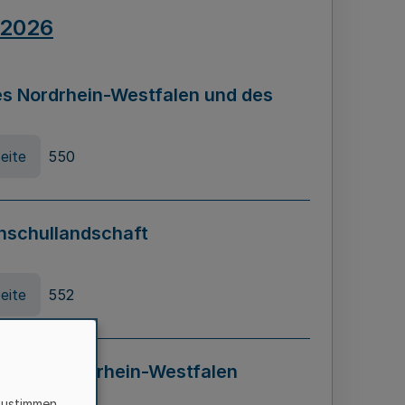
.2026
s Nordrhein-Westfalen und des
eite
550
hschullandschaft
eite
552
ung in Nordrhein-Westfalen
LADG NRW)
zustimmen,