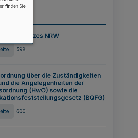
er finden Sie
eite
595
ospiel Gesetzes NRW
eite
598
ordnung über die Zuständigkeiten
und die Angelegenheiten der
sordnung (HwO) sowie die
ikationsfeststellungsgesetz (BQFG)
eite
600