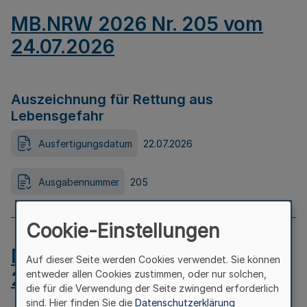
MB.NRW 2026 Nr. 205 vom
24.07.2026
Auszeichnung für Rettung aus
Lebensgefahr
Ausfertigungsdatum
22.07.2026
Ausgabennummer
205
Cookie-Einstellungen
MB.NRW 2026 Nr. 204 vom
Auf dieser Seite werden Cookies verwendet. Sie können
24.07.2026
entweder allen Cookies zustimmen, oder nur solchen,
die für die Verwendung der Seite zwingend erforderlich
sind. Hier finden Sie die
Datenschutzerklärung