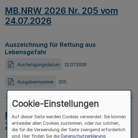
MB.NRW 2026 Nr. 205 vom
24.07.2026
Auszeichnung für Rettung aus
Lebensgefahr
Ausfertigungsdatum
22.07.2026
Ausgabennummer
205
Cookie-Einstellungen
MB.NRW 2026 Nr. 204 vom
Auf dieser Seite werden Cookies verwendet. Sie können
24.07.2026
entweder allen Cookies zustimmen, oder nur solchen,
die für die Verwendung der Seite zwingend erforderlich
sind. Hier finden Sie die
Datenschutzerklärung