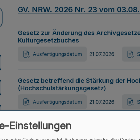
GV. NRW. 2026 Nr. 23 vom 03.08
Gesetz zur Änderung des Archivgesetze
Kulturgesetzbuches
Ausfertigungsdatum
21.07.2026
S
Gesetz betreffend die Stärkung der Hoc
(Hochschulstärkungsgesetz)
Ausfertigungsdatum
21.07.2026
S
e-Einstellungen
Gesetz zur Vermeidung von Diskriminier
(Landesantidiskriminierungsgesetz – 
ite werden Cookies verwendet. Sie können entweder allen Cookies 