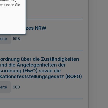
er finden Sie
eite
595
ospiel Gesetzes NRW
eite
598
ordnung über die Zuständigkeiten
und die Angelegenheiten der
sordnung (HwO) sowie die
ikationsfeststellungsgesetz (BQFG)
eite
600