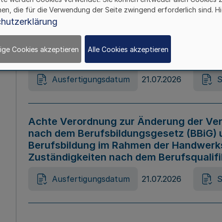
hen, die für die Verwendung der Seite zwingend erforderlich sind. Hi
Ausfertigungsdatum
21.07.2026
S
hutzerklärung
ige Cookies akzeptieren
Alle Cookies akzeptieren
Gesetz zur Änderung des Online-Casin
Ausfertigungsdatum
21.07.2026
S
Achte Verordnung zur Änderung der Ver
nach dem Berufsbildungsgesetz (BBiG) 
Berufsbildung im Rahmen der Handwerk
Zuständigkeiten nach dem Berufsqualif
Ausfertigungsdatum
21.07.2026
S