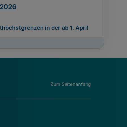
.2026
öchstgrenzen in der ab 1. April
Ausgabennummer
212
.2026
Zum Seitenanfang
programms „Mittelstand Innovativ &
gitale Prozesse
usgabennummer
211