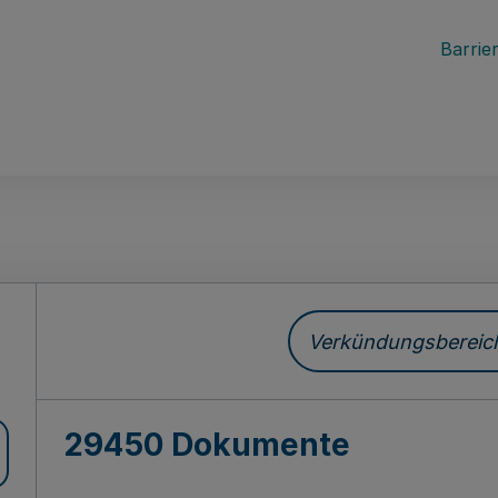
Barrier
ch
Verkündungsbereich 
29450 Dokumente