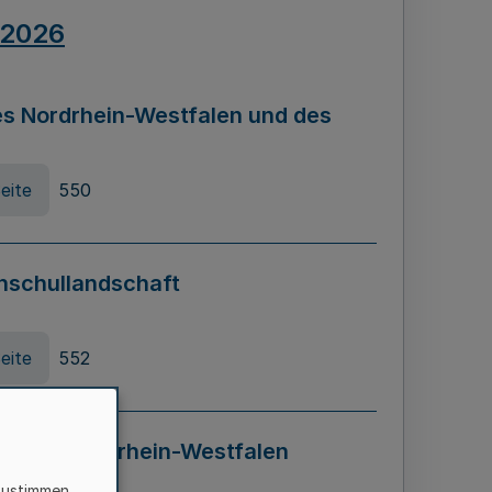
.2026
s Nordrhein-Westfalen und des
eite
550
hschullandschaft
eite
552
ung in Nordrhein-Westfalen
LADG NRW)
zustimmen,