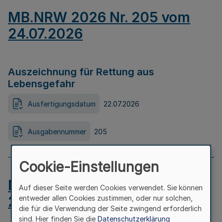
MB.NRW 2026 Nr. 205 vom
24.07.2026
Auszeichnung für Rettung aus
Lebensgefahr
Ausfertigungsdatum
22.07.2026
Ausgabennummer
205
Cookie-Einstellungen
MB.NRW 2026 Nr. 204 vom
Auf dieser Seite werden Cookies verwendet. Sie können
24.07.2026
entweder allen Cookies zustimmen, oder nur solchen,
die für die Verwendung der Seite zwingend erforderlich
sind. Hier finden Sie die
Datenschutzerklärung