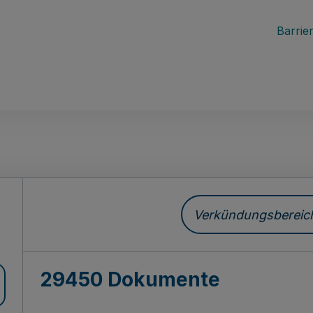
Barrier
ch
Verkündungsbereich 
29450 Dokumente