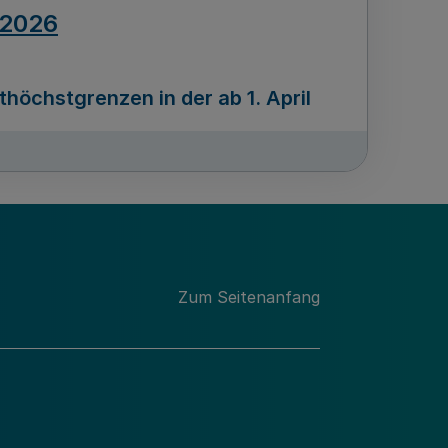
.2026
öchstgrenzen in der ab 1. April
Ausgabennummer
212
.2026
Zum Seitenanfang
programms „Mittelstand Innovativ &
gitale Prozesse
usgabennummer
211