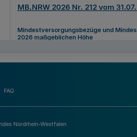
MB.NRW 2026 Nr. 212 vom 31.07
Mindestversorgungsbezüge und Mindesth
2026 maßgeblichen Höhe
Ausfertigungsdatum
22.07.2026
MB.NRW 2026 Nr. 211 vom 31.07
FAQ
Richtlinie zur Durchführung des Förder
Digital (MID)“ zum Teilprogramm MID-Di
andes Nordrhein-Westfalen
Ausfertigungsdatum
29.11.2026
A