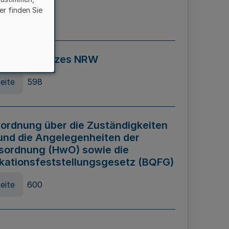
er finden Sie
eite
595
ospiel Gesetzes NRW
eite
598
ordnung über die Zuständigkeiten
und die Angelegenheiten der
sordnung (HwO) sowie die
ikationsfeststellungsgesetz (BQFG)
eite
600