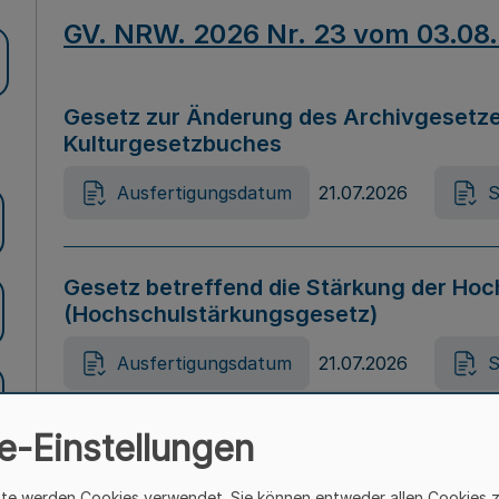
GV. NRW. 2026 Nr. 23 vom 03.08
Gesetz zur Änderung des Archivgesetze
Kulturgesetzbuches
Ausfertigungsdatum
21.07.2026
S
Gesetz betreffend die Stärkung der Hoc
(Hochschulstärkungsgesetz)
Ausfertigungsdatum
21.07.2026
S
e-Einstellungen
Gesetz zur Vermeidung von Diskriminier
(Landesantidiskriminierungsgesetz – 
ite werden Cookies verwendet. Sie können entweder allen Cookies 