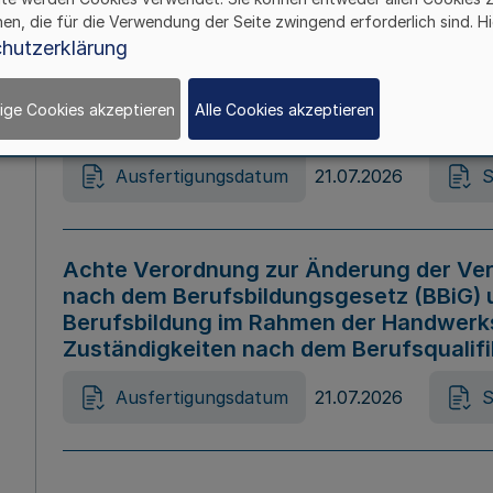
hen, die für die Verwendung der Seite zwingend erforderlich sind. Hi
Ausfertigungsdatum
21.07.2026
S
hutzerklärung
ige Cookies akzeptieren
Alle Cookies akzeptieren
Gesetz zur Änderung des Online-Casin
Ausfertigungsdatum
21.07.2026
S
Achte Verordnung zur Änderung der Ver
nach dem Berufsbildungsgesetz (BBiG) 
Berufsbildung im Rahmen der Handwerk
Zuständigkeiten nach dem Berufsqualif
Ausfertigungsdatum
21.07.2026
S