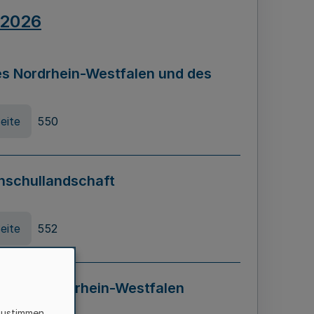
.2026
s Nordrhein-Westfalen und des
eite
550
hschullandschaft
eite
552
ung in Nordrhein-Westfalen
LADG NRW)
zustimmen,