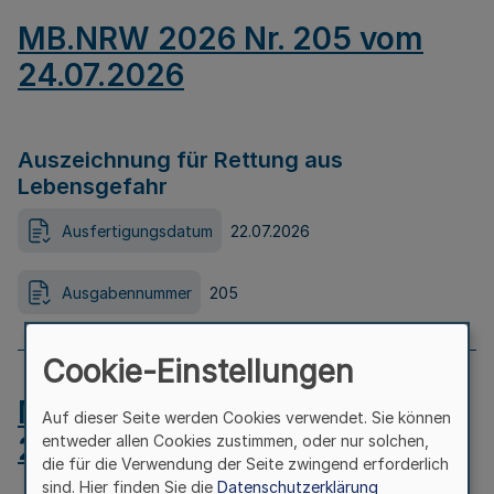
MB.NRW 2026 Nr. 205 vom
24.07.2026
Auszeichnung für Rettung aus
Lebensgefahr
Ausfertigungsdatum
22.07.2026
Ausgabennummer
205
Cookie-Einstellungen
MB.NRW 2026 Nr. 204 vom
Auf dieser Seite werden Cookies verwendet. Sie können
24.07.2026
entweder allen Cookies zustimmen, oder nur solchen,
die für die Verwendung der Seite zwingend erforderlich
sind. Hier finden Sie die
Datenschutzerklärung