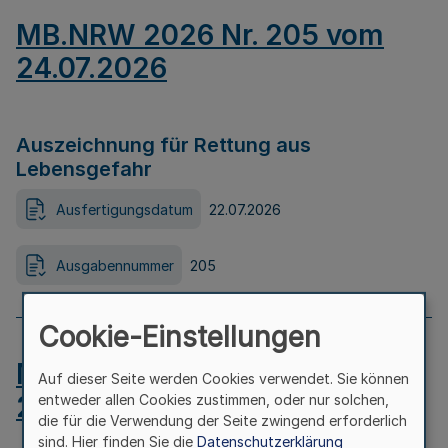
MB.NRW 2026 Nr. 205 vom
24.07.2026
Auszeichnung für Rettung aus
Lebensgefahr
Ausfertigungsdatum
22.07.2026
Ausgabennummer
205
Cookie-Einstellungen
MB.NRW 2026 Nr. 204 vom
Auf dieser Seite werden Cookies verwendet. Sie können
24.07.2026
entweder allen Cookies zustimmen, oder nur solchen,
die für die Verwendung der Seite zwingend erforderlich
sind. Hier finden Sie die
Datenschutzerklärung