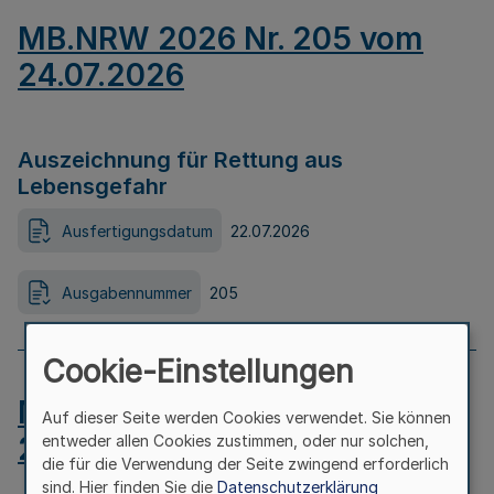
MB.NRW 2026 Nr. 205 vom
24.07.2026
Auszeichnung für Rettung aus
Lebensgefahr
Ausfertigungsdatum
22.07.2026
Ausgabennummer
205
Cookie-Einstellungen
MB.NRW 2026 Nr. 204 vom
Auf dieser Seite werden Cookies verwendet. Sie können
24.07.2026
entweder allen Cookies zustimmen, oder nur solchen,
die für die Verwendung der Seite zwingend erforderlich
sind. Hier finden Sie die
Datenschutzerklärung