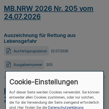
MB.NRW 2026 Nr. 205 vom
24.07.2026
Auszeichnung für Rettung aus
Lebensgefahr
Ausfertigungsdatum
22.07.2026
Ausgabennummer
205
Cookie-Einstellungen
MB.NRW 2026 Nr. 204 vom
Auf dieser Seite werden Cookies verwendet. Sie können
24.07.2026
entweder allen Cookies zustimmen, oder nur solchen,
die für die Verwendung der Seite zwingend erforderlich
sind. Hier finden Sie die
Datenschutzerklärung