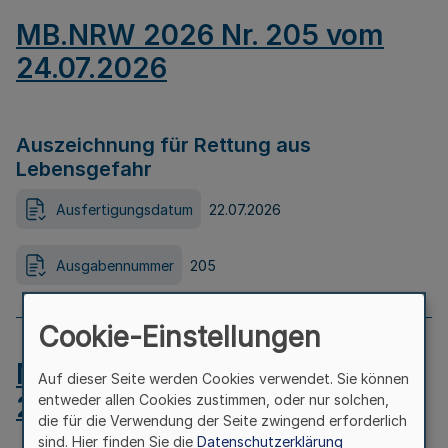
MB.NRW 2026 Nr. 205 vom
24.07.2026
Auszeichnung für Rettung aus
Lebensgefahr
Ausfertigungsdatum
22.07.2026
Ausgabennummer
205
Cookie-Einstellungen
MB.NRW 2026 Nr. 204 vom
Auf dieser Seite werden Cookies verwendet. Sie können
24.07.2026
entweder allen Cookies zustimmen, oder nur solchen,
die für die Verwendung der Seite zwingend erforderlich
sind. Hier finden Sie die
Datenschutzerklärung