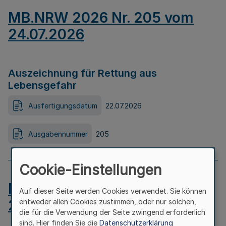
MB.NRW 2026 Nr. 205 vom
24.07.2026
Auszeichnung für Rettung aus
Lebensgefahr
Ausfertigungsdatum
22.07.2026
Ausgabennummer
205
Cookie-Einstellungen
MB.NRW 2026 Nr. 204 vom
Auf dieser Seite werden Cookies verwendet. Sie können
24.07.2026
entweder allen Cookies zustimmen, oder nur solchen,
die für die Verwendung der Seite zwingend erforderlich
sind. Hier finden Sie die
Datenschutzerklärung