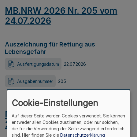
MB.NRW 2026 Nr. 205 vom
24.07.2026
Auszeichnung für Rettung aus
Lebensgefahr
Ausfertigungsdatum
22.07.2026
Ausgabennummer
205
Cookie-Einstellungen
MB.NRW 2026 Nr. 204 vom
Auf dieser Seite werden Cookies verwendet. Sie können
24.07.2026
entweder allen Cookies zustimmen, oder nur solchen,
die für die Verwendung der Seite zwingend erforderlich
sind. Hier finden Sie die
Datenschutzerklärung