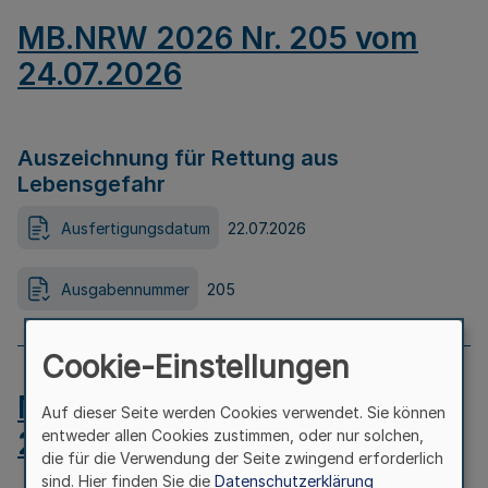
MB.NRW 2026 Nr. 205 vom
24.07.2026
Auszeichnung für Rettung aus
Lebensgefahr
Ausfertigungsdatum
22.07.2026
Ausgabennummer
205
Cookie-Einstellungen
MB.NRW 2026 Nr. 204 vom
Auf dieser Seite werden Cookies verwendet. Sie können
24.07.2026
entweder allen Cookies zustimmen, oder nur solchen,
die für die Verwendung der Seite zwingend erforderlich
sind. Hier finden Sie die
Datenschutzerklärung