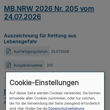
MB.NRW 2026 Nr. 205 vom
24.07.2026
Auszeichnung für Rettung aus
Lebensgefahr
Ausfertigungsdatum
22.07.2026
Ausgabennummer
205
Cookie-Einstellungen
MB.NRW 2026 Nr. 204 vom
Auf dieser Seite werden Cookies verwendet. Sie können
24.07.2026
entweder allen Cookies zustimmen, oder nur solchen,
die für die Verwendung der Seite zwingend erforderlich
sind. Hier finden Sie die
Datenschutzerklärung