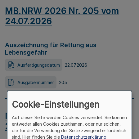
MB.NRW 2026 Nr. 205 vom
24.07.2026
Auszeichnung für Rettung aus
Lebensgefahr
Ausfertigungsdatum
22.07.2026
Ausgabennummer
205
Cookie-Einstellungen
MB.NRW 2026 Nr. 204 vom
Auf dieser Seite werden Cookies verwendet. Sie können
24.07.2026
entweder allen Cookies zustimmen, oder nur solchen,
die für die Verwendung der Seite zwingend erforderlich
sind. Hier finden Sie die
Datenschutzerklärung