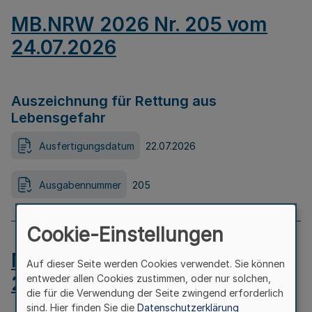
MB.NRW 2026 Nr. 205 vom
24.07.2026
Auszeichnung für Rettung aus
Lebensgefahr
Ausfertigungsdatum
22.07.2026
Ausgabennummer
205
Cookie-Einstellungen
MB.NRW 2026 Nr. 204 vom
Auf dieser Seite werden Cookies verwendet. Sie können
24.07.2026
entweder allen Cookies zustimmen, oder nur solchen,
die für die Verwendung der Seite zwingend erforderlich
sind. Hier finden Sie die
Datenschutzerklärung