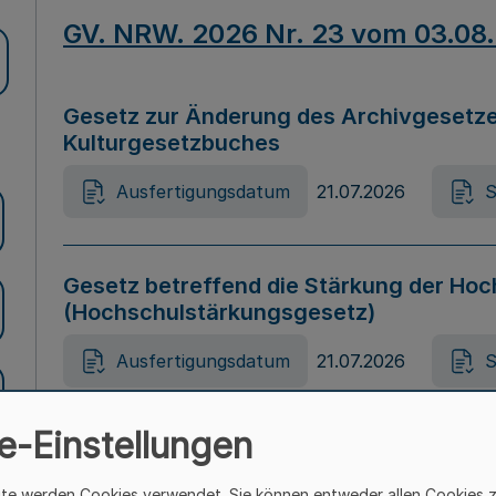
GV. NRW. 2026 Nr. 23 vom 03.08
Gesetz zur Änderung des Archivgesetze
Kulturgesetzbuches
Ausfertigungsdatum
21.07.2026
S
Gesetz betreffend die Stärkung der Hoc
(Hochschulstärkungsgesetz)
Ausfertigungsdatum
21.07.2026
S
e-Einstellungen
Gesetz zur Vermeidung von Diskriminier
(Landesantidiskriminierungsgesetz – 
ite werden Cookies verwendet. Sie können entweder allen Cookies 