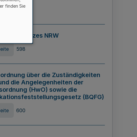
er finden Sie
eite
595
ospiel Gesetzes NRW
eite
598
ordnung über die Zuständigkeiten
und die Angelegenheiten der
sordnung (HwO) sowie die
ikationsfeststellungsgesetz (BQFG)
eite
600