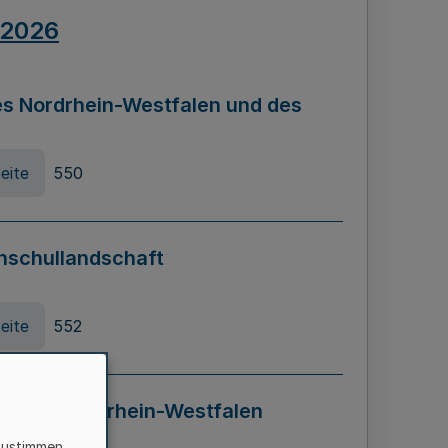
.2026
s Nordrhein-Westfalen und des
eite
550
hschullandschaft
eite
552
ung in Nordrhein-Westfalen
LADG NRW)
zustimmen,