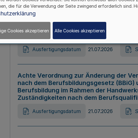
hen, die für die Verwendung der Seite zwingend erforderlich sind. Hi
Ausfertigungsdatum
21.07.2026
S
hutzerklärung
ige Cookies akzeptieren
Alle Cookies akzeptieren
Gesetz zur Änderung des Online-Casin
Ausfertigungsdatum
21.07.2026
S
Achte Verordnung zur Änderung der Ver
nach dem Berufsbildungsgesetz (BBiG) 
Berufsbildung im Rahmen der Handwerk
Zuständigkeiten nach dem Berufsqualif
Ausfertigungsdatum
21.07.2026
S