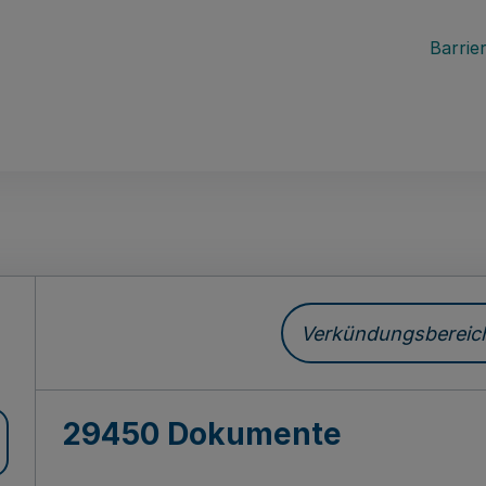
Barrier
ch
Verkündungsbereich 
29450 Dokumente