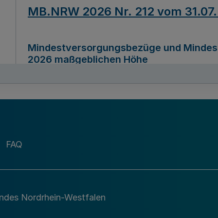
MB.NRW 2026 Nr. 212 vom 31.07
Mindestversorgungsbezüge und Mindesth
2026 maßgeblichen Höhe
Ausfertigungsdatum
22.07.2026
MB.NRW 2026 Nr. 211 vom 31.07
FAQ
Richtlinie zur Durchführung des Förder
Digital (MID)“ zum Teilprogramm MID-Di
andes Nordrhein-Westfalen
Ausfertigungsdatum
29.11.2026
A