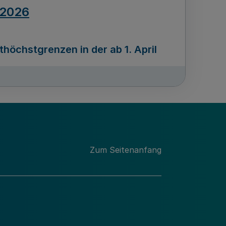
.2026
öchstgrenzen in der ab 1. April
Ausgabennummer
212
.2026
Zum Seitenanfang
programms „Mittelstand Innovativ &
gitale Prozesse
usgabennummer
211