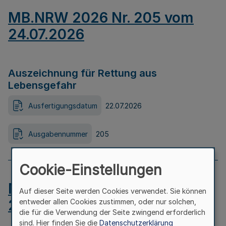
MB.NRW 2026 Nr. 205 vom
24.07.2026
Auszeichnung für Rettung aus
Lebensgefahr
Ausfertigungsdatum
22.07.2026
Ausgabennummer
205
Cookie-Einstellungen
MB.NRW 2026 Nr. 204 vom
Auf dieser Seite werden Cookies verwendet. Sie können
24.07.2026
entweder allen Cookies zustimmen, oder nur solchen,
die für die Verwendung der Seite zwingend erforderlich
sind. Hier finden Sie die
Datenschutzerklärung